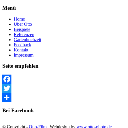
Menü
Home
Über Otto
Beispiele
Referenzen
Gartenhochzeit
Feedback
Kontakt
Impressum
Seite empfehlen
Facebook
Twitter
Teilen
Bei Facebook
© Copyright -
Otto-Film
| Webdesign by
www.otto-photo.de