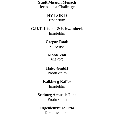
Stadt.Mission.Mensch
Jerusalema Challenge
HY-LOK D
Erklärfilm
G.U.T. Liedelt & Schwanbeck
Imagefilm
Gregor Raab
Showreel
Moby Van
V-LOG
Hako GmbH
Produktfilm
Kalkberg Kaffee
Imagefilm
Seeburg Acoustic Line
Produktfilm
Ingenieurbüro Otto
Dokumentation