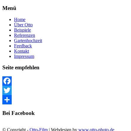
Menü
Home
Über Otto
Beispiele
Referenzen
Gartenhochzeit
Feedback
Kontakt
Impressum
Seite empfehlen
Facebook
Twitter
Teilen
Bei Facebook
© Copyright -
Otto-Film
| Webdesign by
www.otto-photo.de